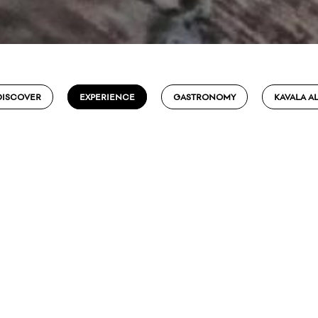
DISCOVER
EXPERIENCE
GASTRONOMY
KAVALA A
ΚΑΒΑΛΑ
ΕΜΠΕΙΡΙΑ
Routes Worth Exploring
Δεκέμβριος 23, 2021
,
από
IG TEAM
Τρία μονοπάτια που αξίζει να εξερευνήσετε 