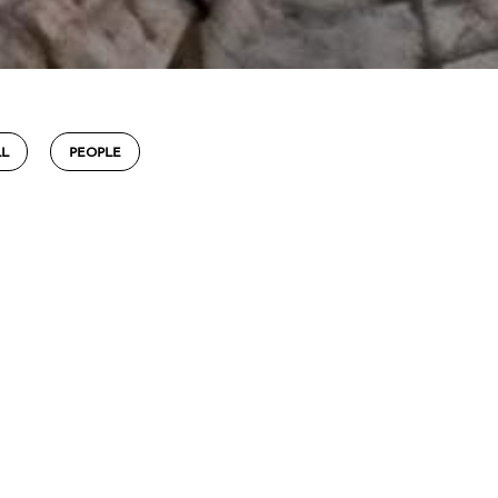
LL
PEOPLE
στην Καβάλα.