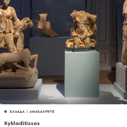
ΕΛΛΑΔΑ
ΑΝΑΚΑΛΥΨΤΕ
Kykladitisses