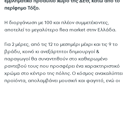
εμβληματικό προαύλιο χώρο της ΔΕΘ, κάτω από το
περίφημο Τόξο.
Η διοργάνωση με 100 και πλέον συμμετέχοντες,
αποτελεί το μεγαλύτερο flea market στην Ελλάδα.
Για 2 μέρες, από τις 12 το μεσημέρι μέχρι και τις 9 το
βράδυ, κοινό κι ανεξάρτητοι δημιουργοί &
παραγωγοί θα συναντηθούν στο καθιερωμένο
ραντεβού τους που προσφέρει ένα χαρακτηριστικό
χρώμα στο κέντρο της πόλης. Ο κόσμος ανακαλύπτει
προϊόντα, απολαμβάνει μουσική και φαγητό, ενώ οι
συμμετέχοντες έρχονται κοντά προκειμένου να
συζητήσουν για τις εξελίξεις στον κόσμο του
εμπορίου, να ανταλλάξουν ιδέες, να προβάλλουν τα
προϊόντα τους και φυσικά να έρθουν σε επαφή με το
αγοραστικό κοινό.