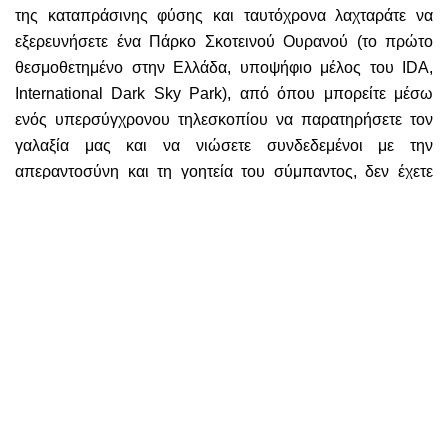
της καταπράσινης φύσης και ταυτόχρονα λαχταράτε να
εξερευνήσετε ένα Πάρκο Σκοτεινού Ουρανού (το πρώτο
θεσμοθετημένο στην Ελλάδα, υποψήφιο μέλος του IDA,
International Dark Sky Park), από όπου μπορείτε μέσω
ενός υπερσύγχρονου τηλεσκοπίου να παρατηρήσετε τον
γαλαξία μας και να νιώσετε συνδεδεμένοι με την
απεραντοσύνη και τη γοητεία του σύμπαντος, δεν έχετε
παρά να ακολουθήσετε τη διαδρομή προς τον Αίνο. Στην
είσοδο του δρυμού, λίγο πριν τα 1.000 μ. υψόμετρο, η
ομάδα διαχείρισης του φορέα θα αναλάβει να σας
ξεναγήσει, ενώ, σε συνεννόηση μαζί τους, μπορείτε να
διανυκτερεύσετε σε σκηνή, ανάμεσα σε κουκουβάγιες και
νυχτοπεταλούδες. Όλα αυτά τη νύχτα, γιατί τη μέρα θα
περιπλανηθείτε σε μια έκταση 30.000 στρεμμάτων,
περιτριγυρισμένοι από τη μοναδική Κεφαληνιακή Ελάτη
(Abies cephalonica) και, αν είστε τυχεροί, ίσως
συναντήσετε στα νοτιοανατολικά κάποιο από τα μικρόσωμα