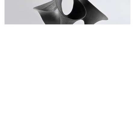
Πάνω στη γη της Προϊστορικής Θήρας, με φόντο το
γαλάζιο του Αιγαίου και τα λευκά σοκάκια του νησιού,
είκοσι καλλιτέχνες μάς αφηγούνται, μέσα από είκοσι
πρωτότυπα έργα, τις δικές τους εικαστικές ιστορίες. Η
Biennale of Contempοrary Keramics 2024 ξεδιπλώνει
τη δύναμη και τη διάσταση του πηλού στα χέρια
σύγχρονων δημιουργών, στην καρδιά ενός νησιού με
μεγάλη παράδοση στη συγκεκριμένη τέχνη. Τόπος