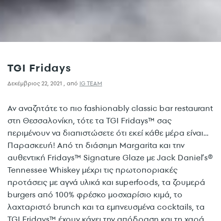
TGI Fridays
Δεκέμβριος 22, 2021
,
από
IG TEAM
Αν αναζητάτε το πιο fashionably classic bar restaurant
στη Θεσσαλονίκη, τότε τα TGI Fridays™ σας
περιμένουν να διαπιστώσετε ότι εκεί κάθε μέρα είναι…
Παρασκευή! Από τη διάσημη Margarita και την
αυθεντική Fridays™ Signature Glaze με Jack Daniel’s®
Tennessee Whiskey μέχρι τις πρωτοποριακές
προτάσεις με αγνά υλικά και superfoods, τα ζουμερά
burgers από 100% φρέσκο μοσχαρίσιο κιμά, το
λαχταριστό brunch και τα εμπνευσμένα cocktails, τα
TGI Fridays™ έχουν κάνει την απόδραση και τη χαρά