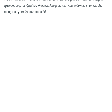
φιλοσοφία ζωής. Ανακαλύψτε τα και κάντε την κάθε
σας στιγμή ξεχωριστή!
TGI FRIDAYS
3 Aristotelous str., city centre - Tel. 2310 242914
Mediterranean Cosmos Mall - Tel. 2310 473760
www.fridays.gr